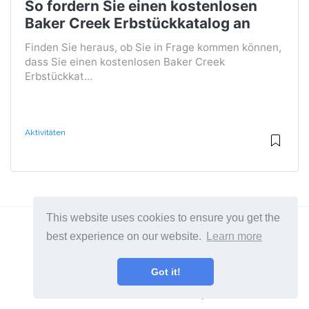
So fordern Sie einen kostenlosen
Baker Creek Erbstückkatalog an
Finden Sie heraus, ob Sie in Frage kommen können,
dass Sie einen kostenlosen Baker Creek
Erbstückkat...
Aktivitäten
This website uses cookies to ensure you get the
best experience on our website.
Learn more
2026 ©
BuruNews
Got it!
Alle Kategorien
Eine Seite über Lifestyle