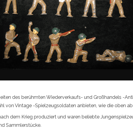
ie Seiten des berühmten Wiederverkaufs- und Großhandels -A
ahl von Vintage -Spielzeugsoldaten anbieten, wie die oben ab
ach dem Krieg produziert und waren beliebte Jungenspielzeu
 sind Sammlerstücke.