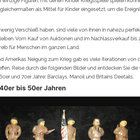
winzige Figuren, mit denen Kinder Kriegsspiele spielen könn
 gleichermaßen als Mittel für Kinder eingesetzt, um die Ereig
 wenig Verschleiß haben, sind viele von ihnen in nahezu per
 bleiben. Vom Kauf von Auktionen und im Nachlassverkauf bis
treib für Menschen im ganzen Land.
nd Amerikas Neigung zum Krieg gab es viele Iterationen von 
ffen. Reise durch die folgenden Bilder und entdecken Sie die 
60er und 70er Jahre: Barclays, Manoil und Britains Deetails.
40er bis 50er Jahren