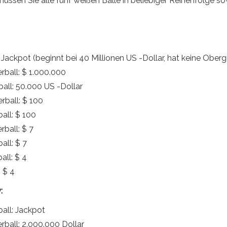
ssen Sie alle fünf weißen Bälle in beliebiger Reihenfolge s
 Jackpot (beginnt bei 40 Millionen US -Dollar, hat keine Ober
rball: $ 1.000.000
all: 50.000 US -Dollar
rball: $ 100
all: $ 100
rball: $ 7
all: $ 7
all: $ 4
 $ 4
:
all: Jackpot
rball: 2.000.000 Dollar