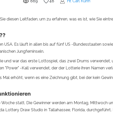
889
48
Hr. Carl Kúhn
 diesen Leitfaden, um zu erfahren, was es ist, wie Sie eintr
e??
en USA. Es läuft in allen bis auf fünf US -Bundesstaaten sowie 
nischen Jungferninseln.
rie und war das erste Lottospiel, das zwei Drums verwendet,
en "Power" -Kall verwendet, der der Lotterie ihren Namen verle
es Mal erhöht, wenn es eine Zeichnung gibt, bei der kein Gewi
unktionieren
ro Woche statt. Die Gewinner werden am Montag, Mittwoch u
a Lottery Draw Studio in Tallahassee, Florida, durchgeführ