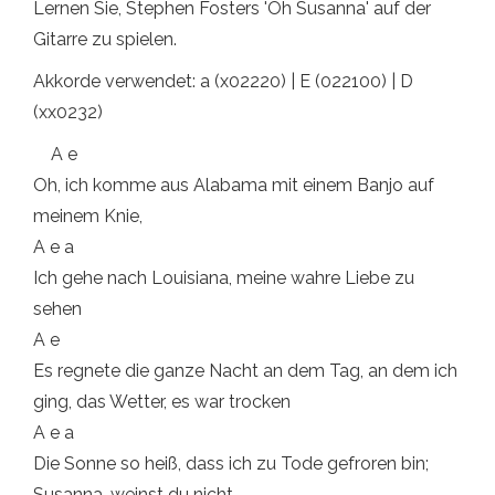
Lernen Sie, Stephen Fosters 'Oh Susanna' auf der
Gitarre zu spielen.
Akkorde verwendet: a (x02220) | E (022100) | D
(xx0232)
A e
Oh, ich komme aus Alabama mit einem Banjo auf
meinem Knie,
A e a
Ich gehe nach Louisiana, meine wahre Liebe zu
sehen
A e
Es regnete die ganze Nacht an dem Tag, an dem ich
ging, das Wetter, es war trocken
A e a
Die Sonne so heiß, dass ich zu Tode gefroren bin;
Susanna, weinst du nicht.