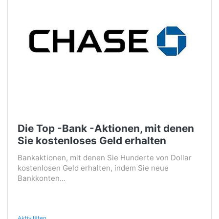
Die Top -Bank -Aktionen, mit denen
Sie kostenloses Geld erhalten
Bankaktionen, mit denen Sie Hunderte von Dollar
kostenlosen Geld erhalten, indem Sie neue
Bankkonten...
Aktivitäten