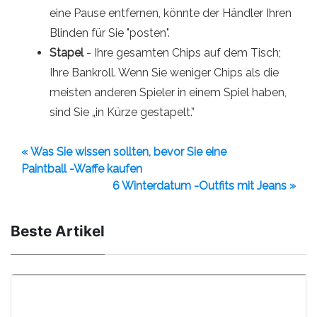
eine Pause entfernen, könnte der Händler Ihren
Blinden für Sie "posten".
Stapel
- Ihre gesamten Chips auf dem Tisch;
Ihre Bankroll. Wenn Sie weniger Chips als die
meisten anderen Spieler in einem Spiel haben,
sind Sie „in Kürze gestapelt.”
« Was Sie wissen sollten, bevor Sie eine
Paintball -Waffe kaufen
6 Winterdatum -Outfits mit Jeans »
Beste Artikel