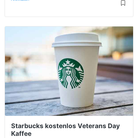
Starbucks kostenlos Veterans Day
Kaffee