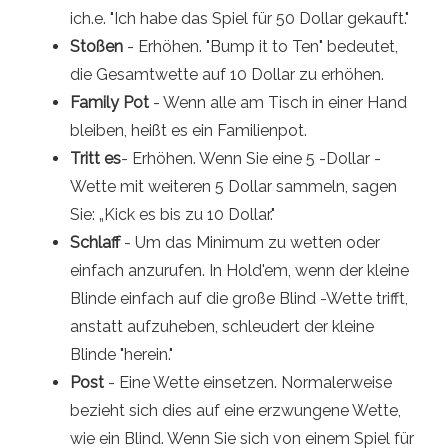
ich.e. "Ich habe das Spiel für 50 Dollar gekauft."
Stoßen
- Erhöhen. "Bump it to Ten" bedeutet,
die Gesamtwette auf 10 Dollar zu erhöhen.
Family Pot
- Wenn alle am Tisch in einer Hand
bleiben, heißt es ein Familienpot.
Tritt es
- Erhöhen. Wenn Sie eine 5 -Dollar -
Wette mit weiteren 5 Dollar sammeln, sagen
Sie: „Kick es bis zu 10 Dollar."
Schlaff
- Um das Minimum zu wetten oder
einfach anzurufen. In Hold'em, wenn der kleine
Blinde einfach auf die große Blind -Wette trifft,
anstatt aufzuheben, schleudert der kleine
Blinde "herein."
Post
- Eine Wette einsetzen. Normalerweise
bezieht sich dies auf eine erzwungene Wette,
wie ein Blind. Wenn Sie sich von einem Spiel für