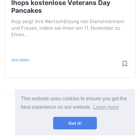
Ihops kostenlose Veterans Day
Pancakes
Ihop zeigt ihre Wertschätzung von Dienstmännern
und Frauen, indem sie ihnen am 11. November zu
Ehren...
Aktivitäten
This website uses cookies to ensure you get the
best experience on our website.
Learn more
2026 ©
BuruNews
Got it!
Alle Kategorien
Eine Seite über Lifestyle