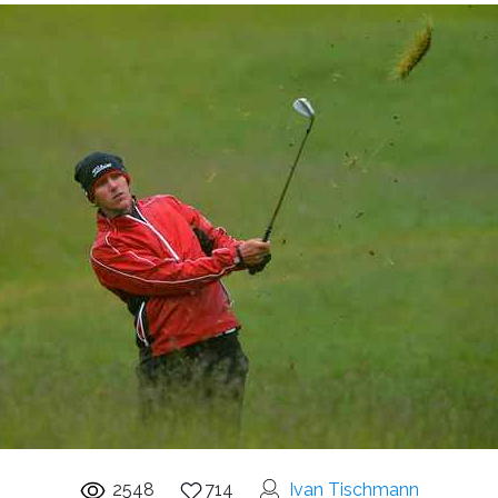
2548
714
Ivan Tischmann