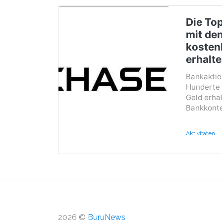
Die To
mit de
kosten
erhalt
Bankaktio
Hunderte 
Geld erha
Bankkonte
Aktivitäten
2026 ©
BuruNews