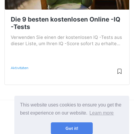
Die 9 besten kostenlosen Online -IQ
-Tests
Verwenden Sie einen der kostenlosen IQ -Tests aus
dieser Liste, um Ihren IQ -Score sofort zu erhalte...
Aktivitäten
This website uses cookies to ensure you get the
best experience on our website.
Learn more
2026 ©
BuruNews
Got it!
Alle Kategorien