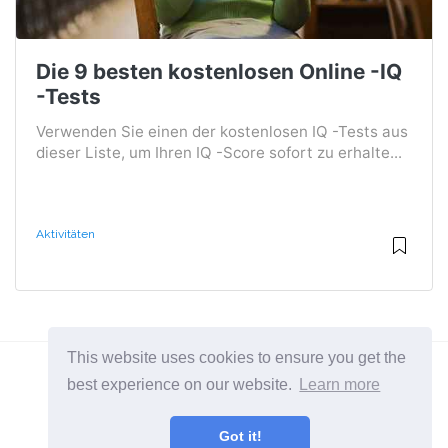
Die 9 besten kostenlosen Online -IQ
-Tests
Verwenden Sie einen der kostenlosen IQ -Tests aus
dieser Liste, um Ihren IQ -Score sofort zu erhalte...
Aktivitäten
This website uses cookies to ensure you get the
best experience on our website.
Learn more
2026 ©
BuruNews
Got it!
Alle Kategorien