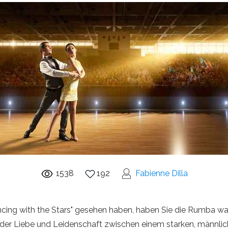
1538
192
Fabienne Dilla
cing with the Stars" gesehen haben, haben Sie die Rumba wah
e der Liebe und Leidenschaft zwischen einem starken, männli